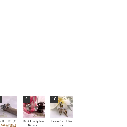
9
10
ェザーリング
KOA Infinity Pair
Leave Scroll Pe
,000円(税込)
Pendant
ndant