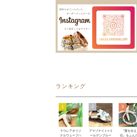
ランキング
1
2
3
ラウレアオリジ
アマゾナイト×ゴ
『愛を伝え
ナルウェーブハ
ールデンブルー
石』をふん