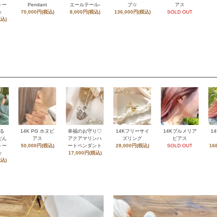
トー
Pendant
エールテール-
プ☆
アス
☆
70,000円(税込)
8,000円(税込)
136,000円(税込)
SOLD OUT
税込)
る
14K PG ホヌピ
幸福のお守り♡
14Kフリーサイ
14Kプルメリア
1
だん
アス
アクアマリンハ
ズリング
ピアス
トー
50,000円(税込)
ートペンダント
28,000円(税込)
SOLD OUT
16
☆
17,000円(税込)
税込)