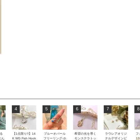
4
5
6
7
8
る
【1点限り!!】14
ブルーオパール
希望の光を導く
ラウレアオリジ
フ
だん
K WG Fish Hook
フリーリング-ホ
モンステラトッ
ナルデザインピ
13