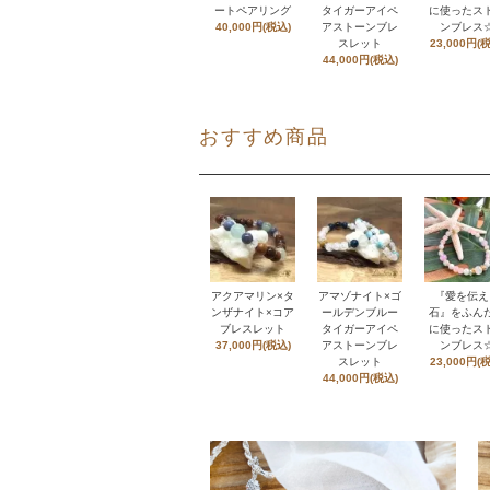
ートペアリング
タイガーアイペ
に使ったス
40,000円(税込)
アストーンブレ
ンブレス
スレット
23,000円(
44,000円(税込)
おすすめ商品
アクアマリン×タ
アマゾナイト×ゴ
『愛を伝え
ンザナイト×コア
ールデンブルー
石』をふん
ブレスレット
タイガーアイペ
に使ったス
37,000円(税込)
アストーンブレ
ンブレス
スレット
23,000円(
44,000円(税込)