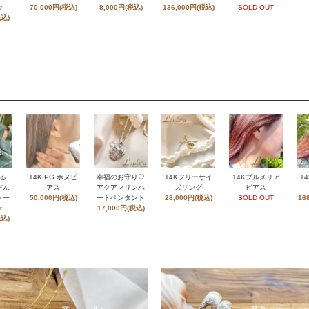
☆
70,000円(税込)
8,000円(税込)
136,000円(税込)
SOLD OUT
税込)
る
14K PG ホヌピ
幸福のお守り♡
14Kフリーサイ
14Kプルメリア
1
だん
アス
アクアマリンハ
ズリング
ピアス
トー
50,000円(税込)
ートペンダント
28,000円(税込)
SOLD OUT
16
☆
17,000円(税込)
税込)