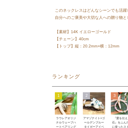
このネックレスはどんなシーンでも活躍
自分へのご褒美や大切な人への贈り物と
【素材】14K イエローゴールド
【チェーン】40cm
【トップ】縦：20.2mm×横：12mm
ランキング
1
2
3
ラウレアオリジ
アマゾナイト×ゴ
『愛を伝え
ナルウェーブハ
ールデンブルー
石』をふん
ートペアリング
タイガーアイペ
に使ったス