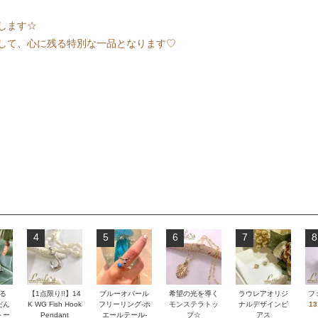
します☆
して、心に残る特別な一品となります♡
4
5
6
7
8
る
【1点限り!!】14
ブルーオパール
希望の光を導く
ラウレアオリジ
フ
だん
K WG Fish Hook
フリーリング-ホ
モンステラトッ
ナルデザインピ
13
トー
Pendant
エールテール-
プ☆
アス