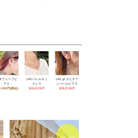
4Kウェーブピ
14Kバレルネッ
14K gf タヒチア
アス
クレス
ンパールピアス
8,000円(税込)
SOLD OUT
SOLD OUT