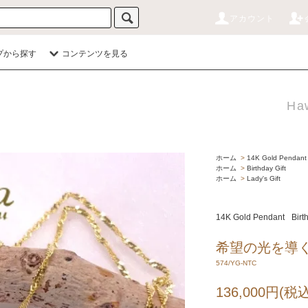
アカウント
プから探す
コンテンツを見る
Haw
ホーム
>
14K Gold Pendant
ホーム
>
Birthday Gift
ホーム
>
Lady's Gift
14K Gold Pendant
Birt
希望の光を導
574/YG-NTC
136,000円(税込