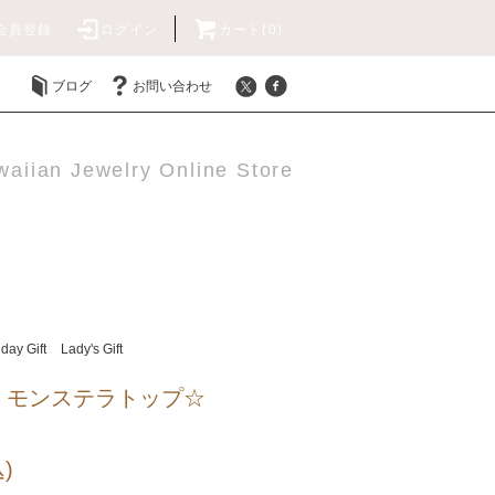
会員登録
ログイン
カート(0)
ブログ
お問い合わせ
aiian Jewelry Online Store
hday Gift
Lady's Gift
くモンステラトップ☆
)