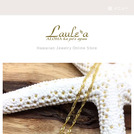
メニュー
Hawaiian Jewelry Online Store