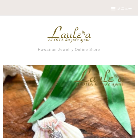
メニュー
Hawaiian Jewelry Online Store