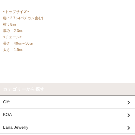
<トップサイズ>
縦：3.7㎝(バチカン含む)
横：8㎜
厚み：2.3㎜
<チェーン>
長さ：40㎝～50㎝
太さ：1.5㎜
カテゴリーから探す
Gift
KOA
Lana Jewelry