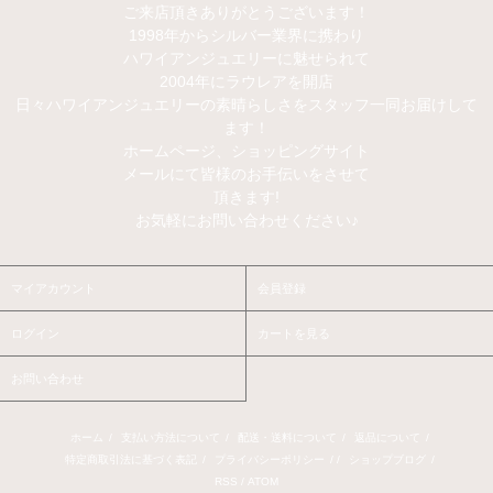
ご来店頂きありがとうございます！
1998年からシルバー業界に携わり
ハワイアンジュエリーに魅せられて
2004年にラウレアを開店
日々ハワイアンジュエリーの素晴らしさをスタッフ一同お届けして
ます！
ホームページ、ショッピングサイト
メールにて皆様のお手伝いをさせて
頂きます!
お気軽にお問い合わせください♪
マイアカウント
会員登録
ログイン
カートを見る
お問い合わせ
ホーム
/
支払い方法について
/
配送・送料について
/
返品について
/
特定商取引法に基づく表記
/
プライバシーポリシー
/ /
ショップブログ
/
RSS
/
ATOM