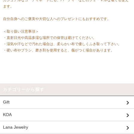
カジュアルなコーディネートにも、パーティーなどのフォーマルな場でも使え
ます。
自分自身へのご褒美や大切な人へのプレゼントにもおすすめです。
＜取り扱い注意事項＞
・直射日光や高温多湿な場所での保管は避けてください。
・湿気や汗などで汚れた場合は、柔らかい布で優しくふき取って下さい。
・硬い布やブラシ、磨き剤を使用すると、傷がつく場合があります。
カテゴリーから探す
Gift
KOA
Lana Jewelry