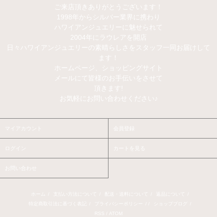
ご来店頂きありがとうございます！
1998年からシルバー業界に携わり
ハワイアンジュエリーに魅せられて
2004年にラウレアを開店
日々ハワイアンジュエリーの素晴らしさをスタッフ一同お届けして
ます！
ホームページ、ショッピングサイト
メールにて皆様のお手伝いをさせて
頂きます!
お気軽にお問い合わせください♪
マイアカウント
会員登録
ログイン
カートを見る
お問い合わせ
ホーム
/
支払い方法について
/
配送・送料について
/
返品について
/
特定商取引法に基づく表記
/
プライバシーポリシー
/ /
ショップブログ
/
RSS
/
ATOM