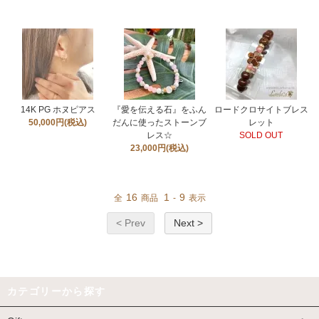
14K PG ホヌピアス
『愛を伝える石』をふん
ロードクロサイトブレス
50,000円(税込)
だんに使ったストーンブ
レット
レス☆
SOLD OUT
23,000円(税込)
16
1
9
全
商品
-
表示
< Prev
Next >
カテゴリーから探す