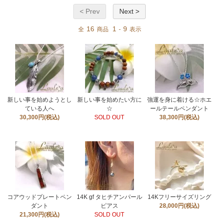
< Prev
Next >
16
1
9
全
商品
-
表示
新しい事を始めようとし
新しい事を始めたい方に
強運を身に着ける☆ホエ
ている人へ
☆
ールテールペンダント
30,300円(税込)
SOLD OUT
38,300円(税込)
コアウッドプレートペン
14K gf タヒチアンパール
14Kフリーサイズリング
ダント
ピアス
28,000円(税込)
21,300円(税込)
SOLD OUT