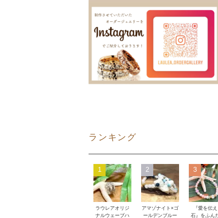
ランキング
1
2
3
ラウレアオリジ
アマゾナイト×ゴ
『愛を伝え
ナルウェーブハ
ールデンブルー
石』をふん