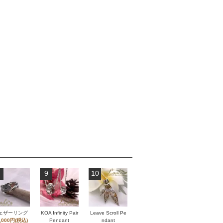
9
10
ェザーリング
KOA Infinity Pair
Leave Scroll Pe
,000円(税込)
Pendant
ndant