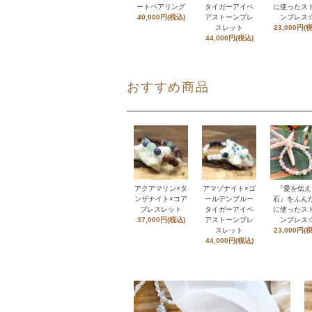
ートペアリング
タイガーアイペ
に使ったス
40,000円(税込)
アストーンブレ
ンブレス
スレット
23,000円(
44,000円(税込)
おすすめ商品
アクアマリン×タ
アマゾナイト×ゴ
『愛を伝え
ンザナイト×コア
ールデンブルー
石』をふん
ブレスレット
タイガーアイペ
に使ったス
37,000円(税込)
アストーンブレ
ンブレス
スレット
23,000円(
44,000円(税込)