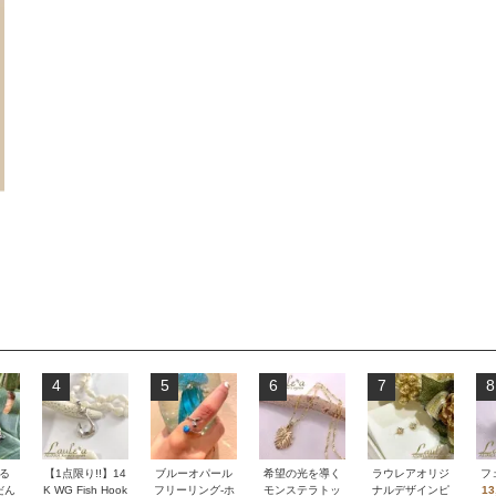
4
5
6
7
8
る
【1点限り!!】14
ブルーオパール
希望の光を導く
ラウレアオリジ
フ
だん
K WG Fish Hook
フリーリング-ホ
モンステラトッ
ナルデザインピ
13